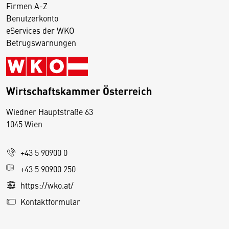
Firmen A-Z
Benutzerkonto
eServices der WKO
Betrugswarnungen
Wirtschaftskammer Österreich
Wiedner Hauptstraße 63
D
1045 Wien
i
e
+43 5 90900 0
s
e
+43 5 90900 250
S
https://wko.at/
e
Kontaktformular
it
e