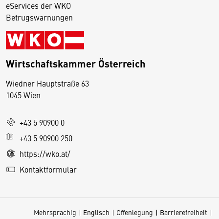
eServices der WKO
Betrugswarnungen
Wirtschaftskammer Österreich
Wiedner Hauptstraße 63
D
1045 Wien
i
e
+43 5 90900 0
s
e
+43 5 90900 250
S
https://wko.at/
e
Kontaktformular
it
e
v
Mehrsprachig
Englisch
Offenlegung
Barrierefreiheit
e