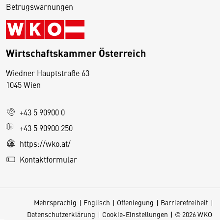
Betrugswarnungen
Wirtschaftskammer Österreich
Wiedner Hauptstraße 63
D
1045 Wien
i
e
+43 5 90900 0
s
e
+43 5 90900 250
S
https://wko.at/
e
Kontaktformular
it
e
v
Mehrsprachig
Englisch
Offenlegung
Barrierefreiheit
e
Datenschutzerklärung
Cookie-Einstellungen
© 2026 WKO