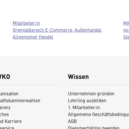
Mitarbeiter:in
Mi
Gremialbereich E-Commerce, Außenhandel,
go
Allgemeiner Handel
St
WKO
Wissen
anisation
Unternehmen gründen
haftskammerwahlen
Lehrling ausbilden
arenz
1. Mitarbeiter:in
iches
Allgemeine Geschäftsbedingu
nd Karriere
AGB
service
Dienstverhältnis beenden