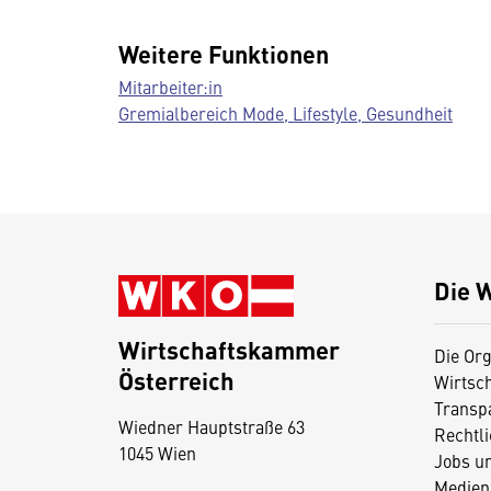
Weitere Funktionen
Mitarbeiter:in
Gremialbereich Mode, Lifestyle, Gesundheit
Die 
Wirtschaftskammer
Die Org
Österreich
Wirtsc
D
Transp
Wiedner Hauptstraße 63
i
Rechtl
1045 Wien
Jobs u
e
Medien