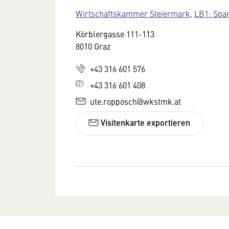
Wirtschaftskammer Steiermark
,
LB1: Spa
Körblergasse 111-113
8010 Graz
+43 316 601 576
+43 316 601 408
ute.ropposch@wkstmk.at
Visitenkarte exportieren