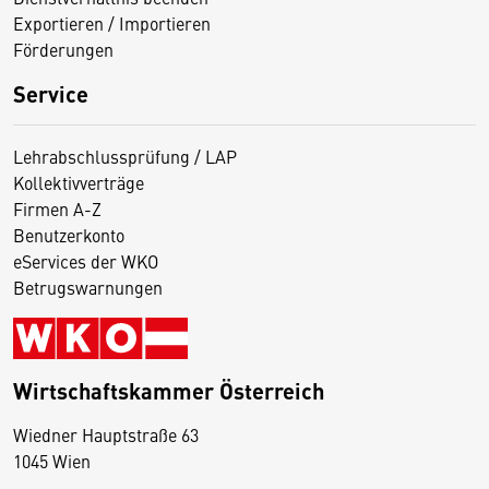
Exportieren / Importieren
Förderungen
Service
Lehrabschlussprüfung / LAP
Kollektivverträge
Firmen A-Z
Benutzerkonto
eServices der WKO
Betrugswarnungen
Wirtschaftskammer Österreich
Wiedner Hauptstraße 63
D
1045 Wien
i