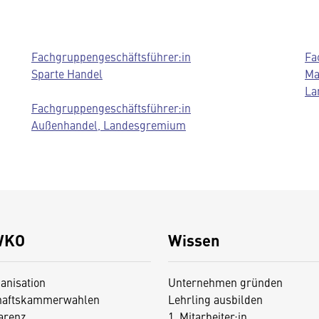
Fachgruppengeschäftsführer:in
Fa
Sparte Handel
Ma
La
Fachgruppengeschäftsführer:in
Außenhandel, Landesgremium
WKO
Wissen
anisation
Unternehmen gründen
haftskammerwahlen
Lehrling ausbilden
arenz
1. Mitarbeiter:in