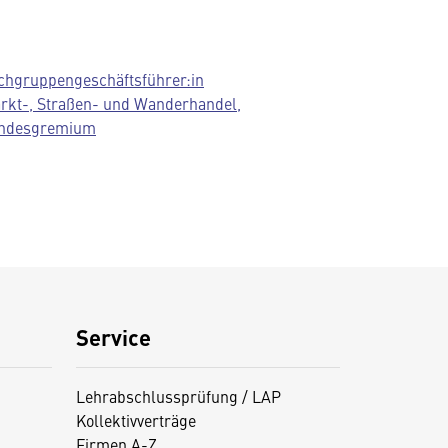
chgruppengeschäftsführer:in
rkt-, Straßen- und Wanderhandel,
ndesgremium
Service
Lehrabschlussprüfung / LAP
Kollektivverträge
Firmen A-Z