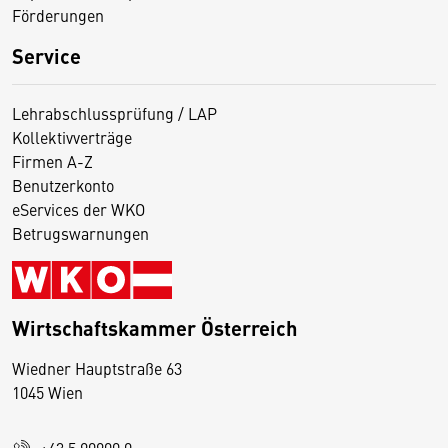
Förderungen
Service
Lehrabschlussprüfung / LAP
Kollektivverträge
Firmen A-Z
Benutzerkonto
eServices der WKO
Betrugswarnungen
Wirtschaftskammer Österreich
Wiedner Hauptstraße 63
D
1045 Wien
i
e
+43 5 90900 0