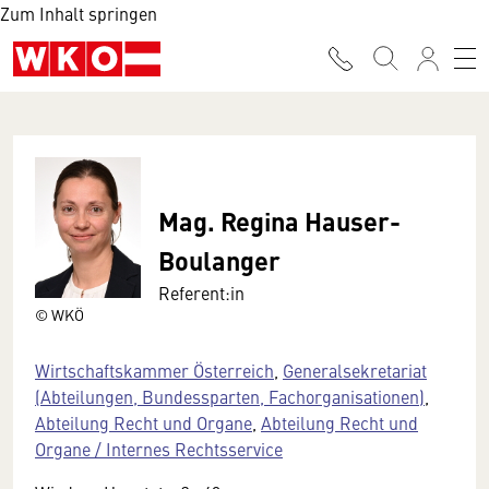
Zum Inhalt springen
Mag. Regina Hauser-
Boulanger
Referent:in
© WKÖ
Wirtschaftskammer Österreich
,
Generalsekretariat
(Abteilungen, Bundessparten, Fachorganisationen)
,
Abteilung Recht und Organe
,
Abteilung Recht und
Organe / Internes Rechtsservice