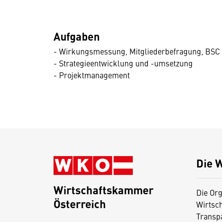
Aufgaben
- Wirkungsmessung, Mitgliederbefragung, BSC
- Strategieentwicklung und -umsetzung
- Projektmanagement
Die 
Wirtschaftskammer
Die Org
Österreich
Wirtsc
D
Transp