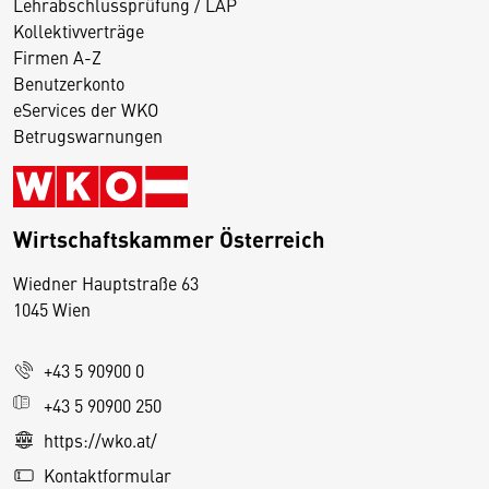
Lehrabschlussprüfung / LAP
Kollektivverträge
Firmen A-Z
Benutzerkonto
eServices der WKO
Betrugswarnungen
Wirtschaftskammer Österreich
Wiedner Hauptstraße 63
D
1045 Wien
i
e
+43 5 90900 0
s
e
+43 5 90900 250
S
https://wko.at/
e
Kontaktformular