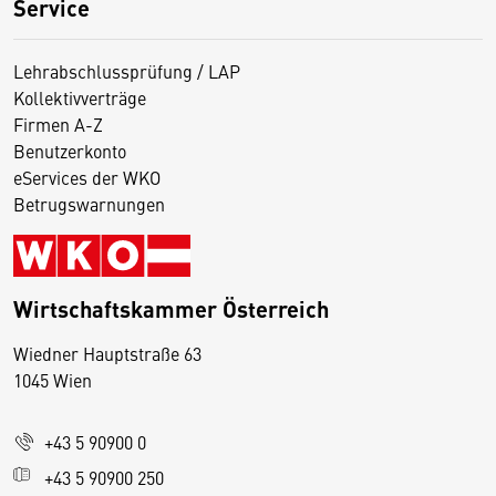
Service
Lehrabschlussprüfung / LAP
Kollektivverträge
Firmen A-Z
Benutzerkonto
eServices der WKO
Betrugswarnungen
Wirtschaftskammer Österreich
Wiedner Hauptstraße 63
D
1045 Wien
i
e
+43 5 90900 0
s
e
+43 5 90900 250