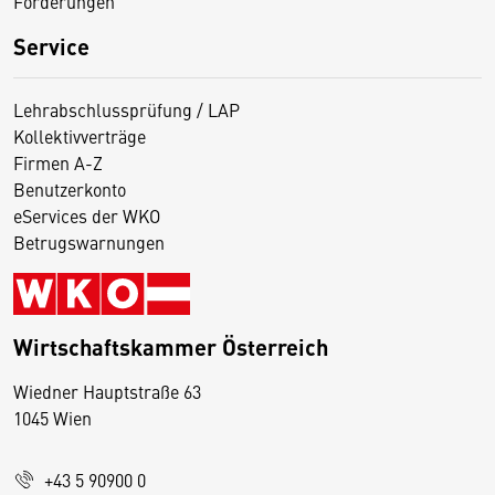
Förderungen
Service
Lehrabschlussprüfung / LAP
Kollektivverträge
Firmen A-Z
Benutzerkonto
eServices der WKO
Betrugswarnungen
Wirtschaftskammer Österreich
Wiedner Hauptstraße 63
D
1045 Wien
i
e
+43 5 90900 0
s