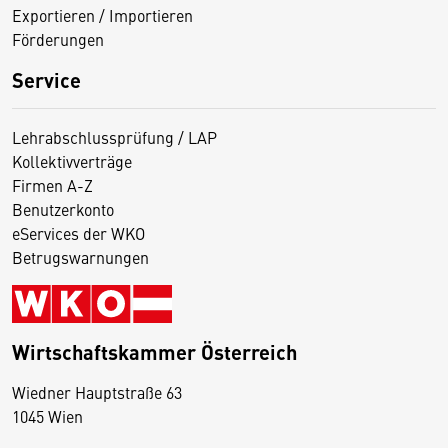
Exportieren / Importieren
Förderungen
Service
Lehrabschlussprüfung / LAP
Kollektivverträge
Firmen A-Z
Benutzerkonto
eServices der WKO
Betrugswarnungen
Wirtschaftskammer Österreich
Wiedner Hauptstraße 63
D
1045 Wien
i