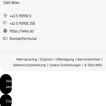
1045 Wien
i
e
+43 5 90900 0
s
e
+43 5 90900 250
S
https://wko.at/
e
Kontaktformular
it
e
v
Mehrsprachig
Englisch
Offenlegung
Barrierefreiheit
e
Datenschutzerklärung
Cookie-Einstellungen
© 2026 WKO
r
w
e
Alle
n
akzeptieren
d
e
Einstellungen