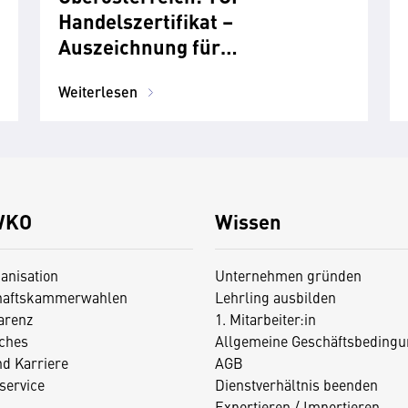
Handelszertifikat –
Auszeichnung für
Handelsbetriebe
Weiterlesen
WKO
Wissen
anisation
Unternehmen gründen
haftskammerwahlen
Lehrling ausbilden
arenz
1. Mitarbeiter:in
iches
Allgemeine Geschäftsbedingu
nd Karriere
AGB
service
Dienstverhältnis beenden
Exportieren / Importieren