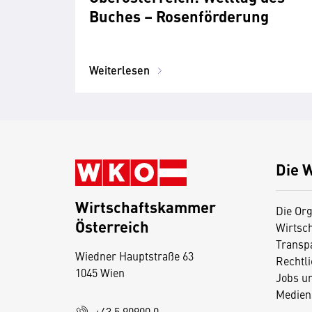
Buches – Rosenförderung
Weiterlesen
Die 
Wirtschaftskammer
Die Org
Österreich
Wirtsc
D
Transp
Wiedner Hauptstraße 63
i
Rechtl
1045 Wien
Jobs u
e
Medien
s
+43 5 90900 0