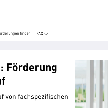
örderungen finden
FAQ
h: Förderung
f
f von fachspezifischen