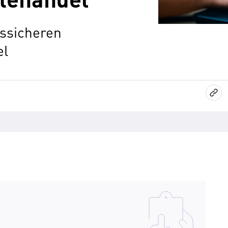
tssicheren
el