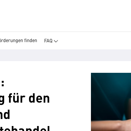
örderungen finden
FAQ
:
 für den
nd
tehandel