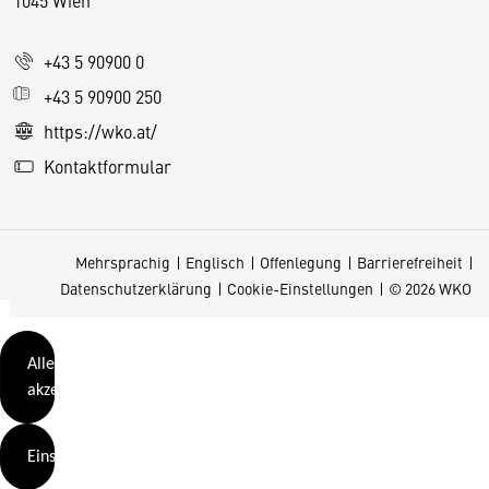
1045 Wien
i
e
+43 5 90900 0
s
e
+43 5 90900 250
S
https://wko.at/
e
Kontaktformular
it
e
v
Mehrsprachig
Englisch
Offenlegung
Barrierefreiheit
e
Datenschutzerklärung
Cookie-Einstellungen
© 2026 WKO
r
w
e
Alle
n
akzeptieren
d
e
Einstellungen
t