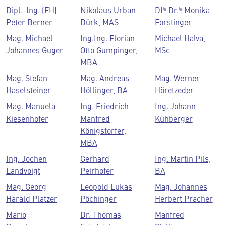
Dipl.-Ing. (FH)
Nikolaus Urban
DIⁱⁿ Dr.ⁱⁿ Monika
Peter Berner
Dürk, MAS
Forstinger
Mag. Michael
Ing.Ing. Florian
Michael Halva,
Johannes Guger
Otto Gumpinger,
MSc
MBA
Mag. Stefan
Mag. Andreas
Mag. Werner
Haselsteiner
Höllinger, BA
Höretzeder
Mag. Manuela
Ing. Friedrich
Ing. Johann
Kiesenhofer
Manfred
Kühberger
Königstorfer,
MBA
Ing. Jochen
Gerhard
Ing. Martin Pils,
Landvoigt
Peirhofer
BA
Mag. Georg
Leopold Lukas
Mag. Johannes
Harald Platzer
Pöchinger
Herbert Pracher
Mario
Dr. Thomas
Manfred