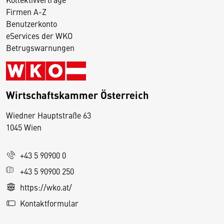
Firmen A-Z
Benutzerkonto
eServices der WKO
Betrugswarnungen
Wirtschaftskammer Österreich
Wiedner Hauptstraße 63
D
1045 Wien
i
e
+43 5 90900 0
s
e
+43 5 90900 250
S
https://wko.at/
e
Kontaktformular
it