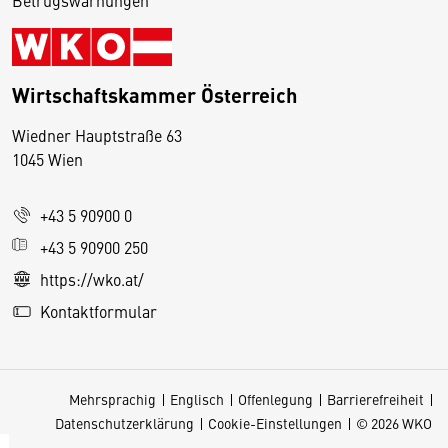
Betrugswarnungen
Wirtschaftskammer Österreich
Wiedner Hauptstraße 63
D
1045 Wien
i
e
+43 5 90900 0
s
e
+43 5 90900 250
S
https://wko.at/
e
Kontaktformular
it
e
v
Mehrsprachig
Englisch
Offenlegung
Barrierefreiheit
e
Datenschutzerklärung
Cookie-Einstellungen
© 2026 WKO
r