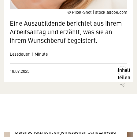
© Pixel-Shot | stock.adobe.com
Eine Auszubildende berichtet aus ihrem
Arbeitsalltag und erzählt, was sie an
ihrem Wunschberuf begeistert.
Lesedauer: 1 Minute
Wir benötigen Ihre Zustimmung
Inhalt
18.09.2025
teilen
Hier würden wir Ihnen gerne einen externen
Inhalt anzeigen. Dafür benötigen wir allerdings
Ihre Zustimmung, da Ihr Browser
personenbezogene technische Daten zu Geräten
und Nutzerverhalten mitunter mit US-
amerikanischen Anbietern austauscht.
Diese Daten unterliegen keinem dem EU-
Datenschutzrecht angemessenen Schutzniveau