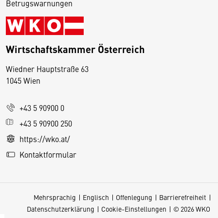
Betrugswarnungen
Wirtschaftskammer Österreich
Wiedner Hauptstraße 63
D
1045 Wien
i
e
+43 5 90900 0
s
e
+43 5 90900 250
S
https://wko.at/
e
Kontaktformular
it
e
v
Mehrsprachig
Englisch
Offenlegung
Barrierefreiheit
e
Datenschutzerklärung
Cookie-Einstellungen
© 2026 WKO
r