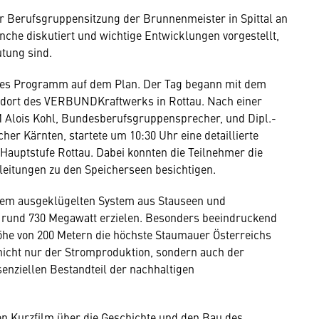
er Berufsgruppensitzung der Brunnenmeister in Spittal an
che diskutiert und wichtige Entwicklungen vorgestellt,
utung sind.
hes Programm auf dem Plan. Der Tag begann mit dem
andort des VERBUNDKraftwerks in Rottau. Nach einer
Alois Kohl, Bundesberufsgruppensprecher, und Dipl.-
er Kärnten, startete um 10:30 Uhr eine detaillierte
uptstufe Rottau. Dabei konnten die Teilnehmer die
itungen zu den Speicherseen besichtigen.
inem ausgeklügelten System aus Stauseen und
n rund 730 Megawatt erzielen. Besonders beeindruckend
höhe von 200 Metern die höchste Staumauer Österreichs
 nicht nur der Stromproduktion, sondern auch der
enziellen Bestandteil der nachhaltigen
nen Kurzfilm über die Geschichte und den Bau des