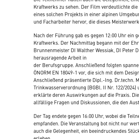
Kraftwerks zu sehen. Der Film verdeutlichte di
eines solchen Projekts in einer alpinen Umgebu
und Facharbeiter hervor, die dieses Meisterwer
Nach der Führung gab es gegen 12:00 Uhr ein 
Kraftwerks. Der Nachmittag begann mit der Eh
Brunnenmeister DI Walther Wessiak, DI Peter D
herausragende Arbeit in
der Berufsgruppe. Anschließend folgten spannend
ÖNORM EN 18049-1 vor, die sich mit dem Desig
Anschließend präsentierte Dipl.-Ing. Dr.techn. 
Trinkwasserverordnung (BGBl. II Nr. 122/2024) 
erklärte deren Auswirkungen auf die Praxis. Di
allfällige Fragen und Diskussionen, die den Aus
Der Tag endete gegen 16:00 Uhr, wobei die Teil
empfanden. Die Veranstaltung bot nicht nur wert
auch die Gelegenheit, ein beeindruckendes Stüc
erleben.