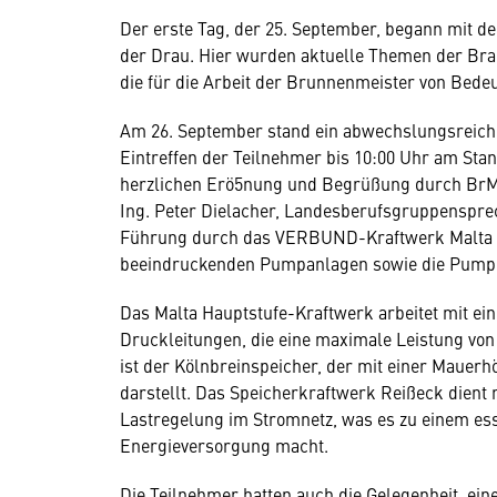
Der erste Tag, der 25. September, begann mit d
der Drau. Hier wurden aktuelle Themen der Bran
die für die Arbeit der Brunnenmeister von Bede
Am 26. September stand ein abwechslungsreic
Eintreffen der Teilnehmer bis 10:00 Uhr am St
herzlichen Erö5nung und Begrüßung durch BrM 
Ing. Peter Dielacher, Landesberufsgruppensprech
Führung durch das VERBUND-Kraftwerk Malta Ha
beeindruckenden Pumpanlagen sowie die Pumple
Das Malta Hauptstufe-Kraftwerk arbeitet mit e
Druckleitungen, die eine maximale Leistung vo
ist der Kölnbreinspeicher, der mit einer Mauer
darstellt. Das Speicherkraftwerk Reißeck dient
Lastregelung im Stromnetz, was es zu einem ess
Energieversorgung macht.
Die Teilnehmer hatten auch die Gelegenheit, ei