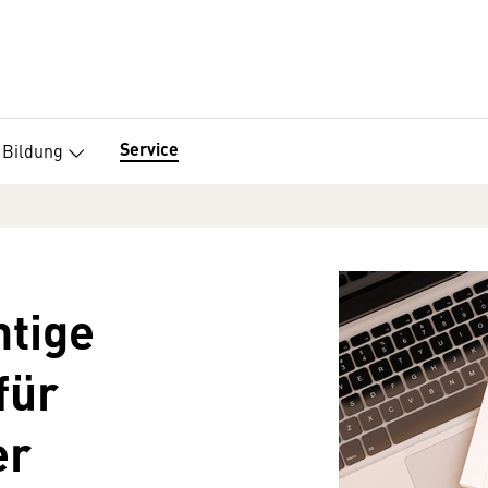
Service
Bildung
htige
für
er