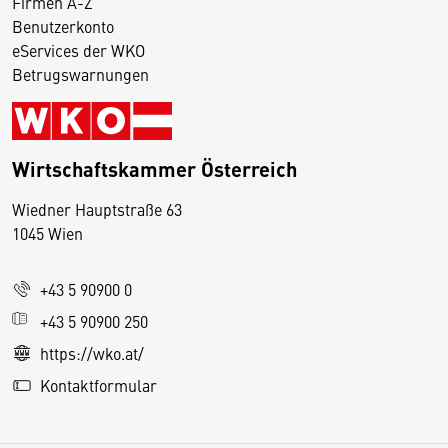
Firmen A-Z
Benutzerkonto
eServices der WKO
Betrugswarnungen
Wirtschaftskammer Österreich
Wiedner Hauptstraße 63
D
1045 Wien
i
e
+43 5 90900 0
s
e
+43 5 90900 250
S
https://wko.at/
e
Kontaktformular
it
e