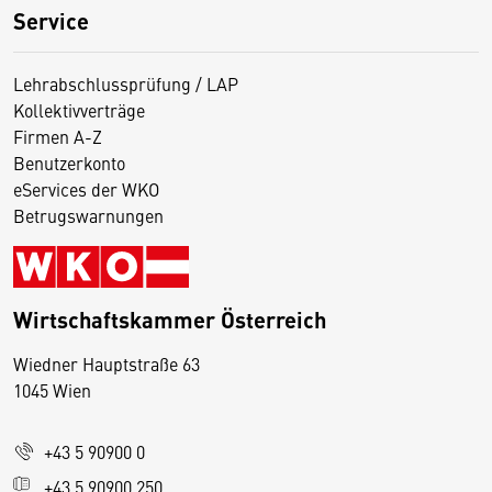
Service
Lehrabschlussprüfung / LAP
Kollektivverträge
Firmen A-Z
Benutzerkonto
eServices der WKO
Betrugswarnungen
Wirtschaftskammer Österreich
Wiedner Hauptstraße 63
D
1045 Wien
i
e
+43 5 90900 0
s
e
+43 5 90900 250