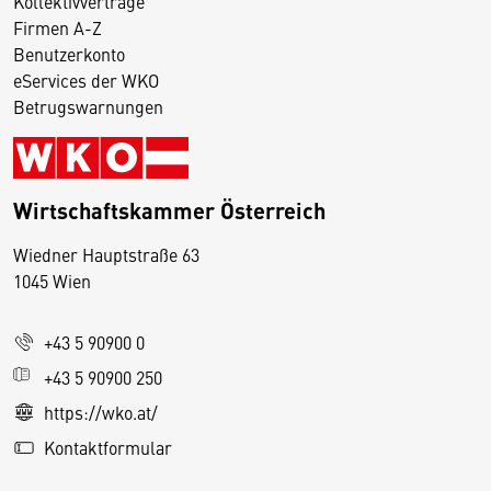
Kollektivverträge
Firmen A-Z
Benutzerkonto
eServices der WKO
Betrugswarnungen
Wirtschaftskammer Österreich
Wiedner Hauptstraße 63
D
1045 Wien
i
e
+43 5 90900 0
s
e
+43 5 90900 250
S
https://wko.at/
e
Kontaktformular
it