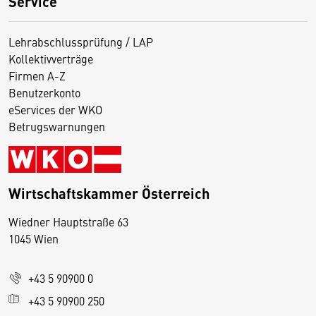
Service
Lehrabschlussprüfung / LAP
Kollektivverträge
Firmen A-Z
Benutzerkonto
eServices der WKO
Betrugswarnungen
Wirtschaftskammer Österreich
Wiedner Hauptstraße 63
D
1045 Wien
i
e
+43 5 90900 0
s
e
+43 5 90900 250