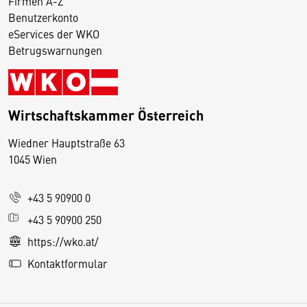
Firmen A-Z
Benutzerkonto
eServices der WKO
Betrugswarnungen
Wirtschaftskammer Österreich
Wiedner Hauptstraße 63
D
1045 Wien
i
e
+43 5 90900 0
s
e
+43 5 90900 250
S
https://wko.at/
e
Kontaktformular
it
e