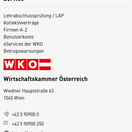
Lehrabschlussprüfung / LAP
Kollektivverträge
Firmen A-Z
Benutzerkonto
eServices der WKO
Betrugswarnungen
Wirtschaftskammer Österreich
Wiedner Hauptstraße 63
D
1045 Wien
i
e
+43 5 90900 0
s
e
+43 5 90900 250
S