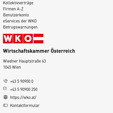
Kollektivverträge
Firmen A-Z
Benutzerkonto
eServices der WKO
Betrugswarnungen
Wirtschaftskammer Österreich
Wiedner Hauptstraße 63
D
1045 Wien
i
e
+43 5 90900 0
s
e
+43 5 90900 250
S
https://wko.at/
e
Kontaktformular
it