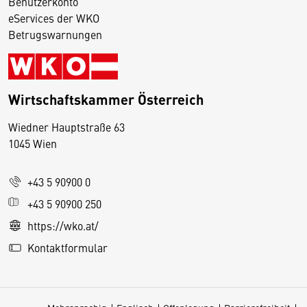
Benutzerkonto
eServices der WKO
Betrugswarnungen
Wirtschaftskammer Österreich
Wiedner Hauptstraße 63
D
1045 Wien
i
e
+43 5 90900 0
s
e
+43 5 90900 250
S
https://wko.at/
e
Kontaktformular
it
e
v