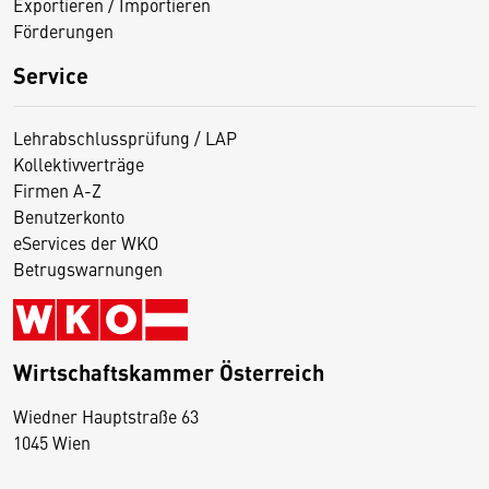
Exportieren / Importieren
Förderungen
Service
Lehrabschlussprüfung / LAP
Kollektivverträge
Firmen A-Z
Benutzerkonto
eServices der WKO
Betrugswarnungen
Wirtschaftskammer Österreich
Wiedner Hauptstraße 63
D
1045 Wien
i
e