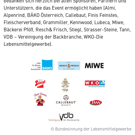
bedanken sich herzlich bei allen Sponsoren, Partnern und
Unterstützern, die das Event ermöglicht haben (Almi,
Alpenrind, BÄKO Österreich, Callebaut, Finis Feinstes,
Fleischerverband, Grammiller, Kennwood, Lubeca, Miwe,
Bäckerei Pföß, Resch& Frisch, Stiegl, Strasser-Steine, Tann,
VDB – Vereinigung der Backbranche, WKO-Die
Lebensmittelgewerbe).
© Bundesinnung der Lebensmittelgewerbe