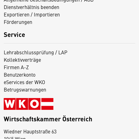
Dienstverhältnis beenden
Exportieren / Importieren
Förderungen
Service
Lehrabschlussprüfung / LAP
Kollektivverträge
Firmen A-Z
Benutzerkonto
eServices der WKO
Betrugswarnungen
Wirtschaftskammer Österreich
Wiedner Hauptstraße 63
D
1045 Wien