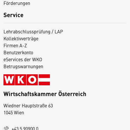
Förderungen
Service
Lehrabschlussprüfung / LAP
Kollektivverträge
Firmen A-Z
Benutzerkonto
eServices der WKO
Betrugswarnungen
Wirtschaftskammer Österreich
Wiedner Hauptstraße 63
D
1045 Wien
i
e
+43 5 90900 0