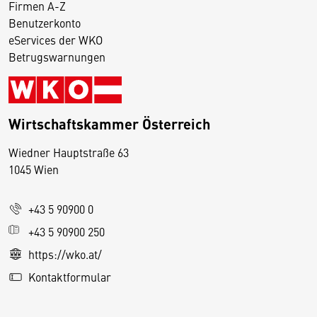
Firmen A-Z
Benutzerkonto
eServices der WKO
Betrugswarnungen
Wirtschaftskammer Österreich
Wiedner Hauptstraße 63
D
1045 Wien
i
e
+43 5 90900 0
s
e
+43 5 90900 250
S
https://wko.at/
e
Kontaktformular
it
e