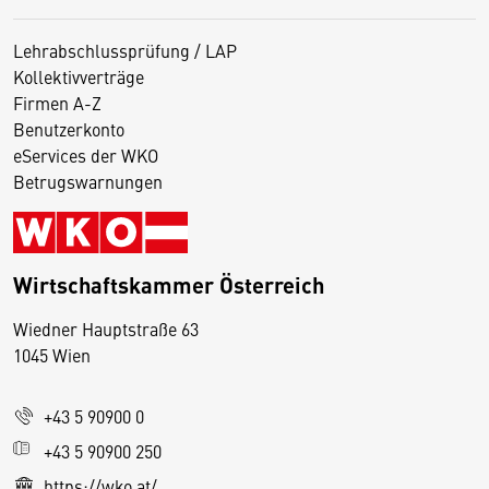
Lehrabschlussprüfung / LAP
Kollektivverträge
Firmen A-Z
Benutzerkonto
eServices der WKO
Betrugswarnungen
Wirtschaftskammer Österreich
Wiedner Hauptstraße 63
D
1045 Wien
i
e
+43 5 90900 0
s
e
+43 5 90900 250
S
https://wko.at/