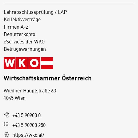
Lehrabschlussprüfung / LAP
Kollektivverträge
Firmen A-Z
Benutzerkonto
eServices der WKO
Betrugswarnungen
Wirtschaftskammer Österreich
Wiedner Hauptstraße 63
D
1045 Wien
i
e
+43 5 90900 0
s
e
+43 5 90900 250
S
https://wko.at/