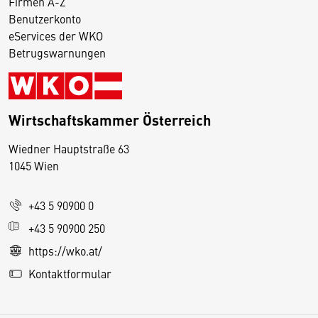
Firmen A-Z
Benutzerkonto
eServices der WKO
Betrugswarnungen
Wirtschaftskammer Österreich
Wiedner Hauptstraße 63
D
1045 Wien
i
e
+43 5 90900 0
s
e
+43 5 90900 250
S
https://wko.at/
e
Kontaktformular
it
e