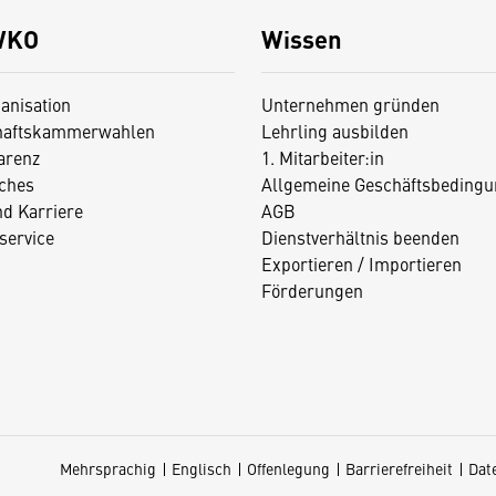
WKO
Wissen
anisation
Unternehmen gründen
haftskammerwahlen
Lehrling ausbilden
arenz
1. Mitarbeiter:in
iches
Allgemeine Geschäftsbedingu
nd Karriere
AGB
service
Dienstverhältnis beenden
Exportieren / Importieren
Förderungen
Mehrsprachig
Englisch
Offenlegung
Barrierefreiheit
Dat