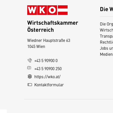
Die 
Wirtschaftskammer
Die Org
Österreich
Wirtsc
D
Transp
Wiedner Hauptstraße 63
i
Rechtl
1045 Wien
Jobs u
e
Medien
s
+43 5 90900 0
e
+43 5 90900 250
S
e
https://wko.at/
it
Kontaktformular
e
v
e
r