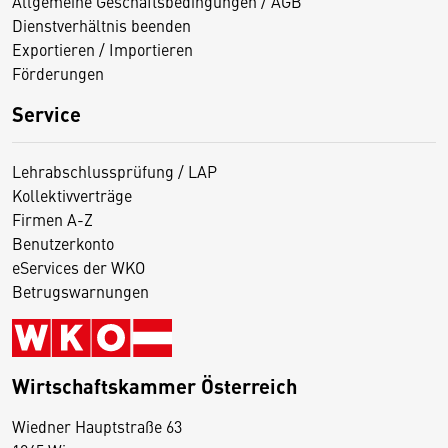
Allgemeine Geschäftsbedingungen / AGB
Dienstverhältnis beenden
Exportieren / Importieren
Förderungen
Service
Lehrabschlussprüfung / LAP
Kollektivverträge
Firmen A-Z
Benutzerkonto
eServices der WKO
Betrugswarnungen
Wirtschaftskammer Österreich
Wiedner Hauptstraße 63
D