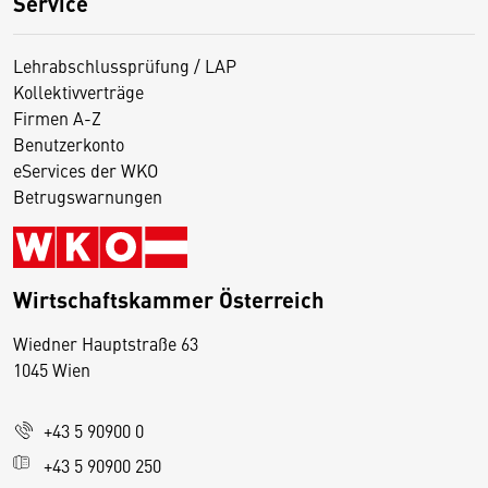
Service
Lehrabschlussprüfung / LAP
Kollektivverträge
Firmen A-Z
Benutzerkonto
eServices der WKO
Betrugswarnungen
Wirtschaftskammer Österreich
Wiedner Hauptstraße 63
D
1045 Wien
i
e
+43 5 90900 0
s
e
+43 5 90900 250