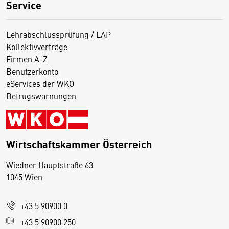
Service
Lehrabschlussprüfung / LAP
Kollektivverträge
Firmen A-Z
Benutzerkonto
eServices der WKO
Betrugswarnungen
Wirtschaftskammer Österreich
Wiedner Hauptstraße 63
D
1045 Wien
i
e
+43 5 90900 0
s
e
+43 5 90900 250