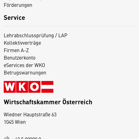
Förderungen
Service
Lehrabschlussprüfung / LAP
Kollektivverträge
Firmen A-Z
Benutzerkonto
eServices der WKO
Betrugswarnungen
Wirtschaftskammer Österreich
Wiedner Hauptstraße 63
D
1045 Wien
i
e
+43 5 90900 0