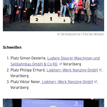
© SkillsAustria | Florian Wieser
Schweißen
Platz Simon Oesterle,
Ludwig Steurer Maschinen und
Seilbahnbau GmbH & Co KG,
Vorarlberg
Platz Philipp Erhard,
Liebherr-Werk Nenzing GmbH
,
Vorarlberg
Platz Viktor Neier,
Liebherr-Werk Nenzing GmbH
,
Vorarlberg