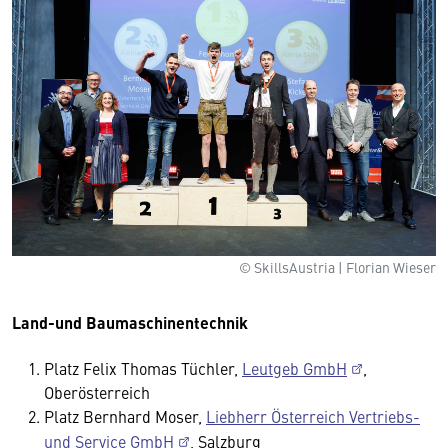
© SkillsAustria | Florian Wieser
Land-und Baumaschinentechnik
Platz Felix Thomas Tüchler,
Leutgeb GmbH
,
Oberösterreich
Platz Bernhard Moser,
Liebherr Österreich Vertriebs-
und Service GmbH
, Salzburg