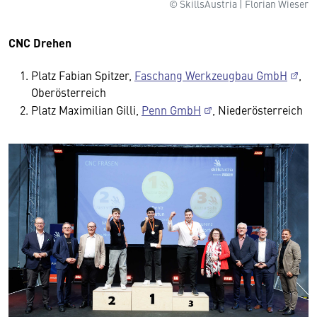
© SkillsAustria | Florian Wieser
CNC Drehen
Platz Fabian Spitzer,
Faschang Werkzeugbau GmbH
,
Oberösterreich
Platz Maximilian Gilli,
Penn GmbH
, Niederösterreich