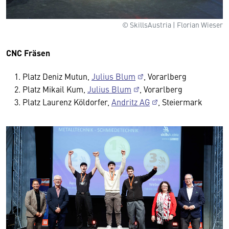
© SkillsAustria | Florian Wieser
CNC Fräsen
Platz Deniz Mutun,
Julius Blum
, Vorarlberg
Platz Mikail Kum,
Julius Blum
, Vorarlberg
Platz Laurenz Köldorfer,
Andritz AG
, Steiermark