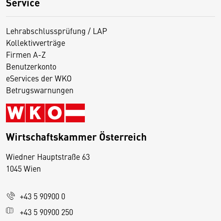
Service
Lehrabschlussprüfung / LAP
Kollektivverträge
Firmen A-Z
Benutzerkonto
eServices der WKO
Betrugswarnungen
Wirtschaftskammer Österreich
Wiedner Hauptstraße 63
D
1045 Wien
i
e
+43 5 90900 0
s
e
+43 5 90900 250