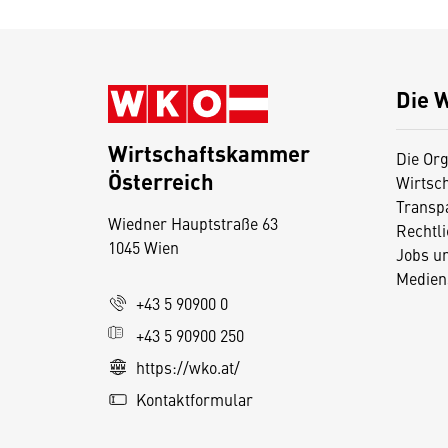
Die 
Wirtschaftskammer
Die Org
Österreich
Wirtsc
D
Transp
Wiedner Hauptstraße 63
i
Rechtl
1045 Wien
Jobs u
e
Medien
s
+43 5 90900 0
e
+43 5 90900 250
S
e
https://wko.at/
it
Kontaktformular
e
v