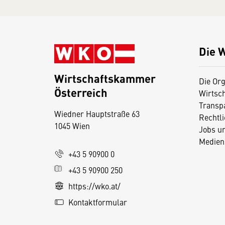
Die 
Wirtschaftskammer
Die Org
Österreich
Wirtsc
D
Transp
Wiedner Hauptstraße 63
i
Rechtl
1045 Wien
Jobs u
e
Medien
s
+43 5 90900 0
e
+43 5 90900 250
S
e
https://wko.at/
it
Kontaktformular
e