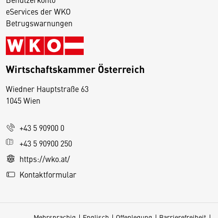
eServices der WKO
Betrugswarnungen
Wirtschaftskammer Österreich
Wiedner Hauptstraße 63
D
1045 Wien
i
e
+43 5 90900 0
s
e
+43 5 90900 250
S
https://wko.at/
e
Kontaktformular
it
e
v
Mehrsprachig
Englisch
Offenlegung
Barrierefreiheit