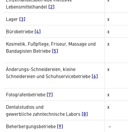
Lebensmittelhandel
[2]
Lager
[3]
x
Bürobetriebe
[4]
x
Kosmetik, Fußpflege, Friseur, Massage und
x
Bandagisten Betriebe
[5]
Änderungs-Schneidereien, kleine
x
Schneidereien und Schuhservicebetriebe
[6]
Fotografenbetriebe
[7]
x
Dentalstudios und
x
gewerbliche zahntechnische Labors
[8]
Beherbergungsbetriebe
[9]
–