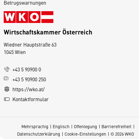
Betrugswarnungen
Wirtschaftskammer Österreich
Wiedner Hauptstraße 63
D
1045 Wien
i
e
+43 5 90900 0
s
e
+43 5 90900 250
S
https://wko.at/
e
Kontaktformular
it
e
v
Mehrsprachig
Englisch
Offenlegung
Barrierefreiheit
e
Datenschutzerklärung
Cookie-Einstellungen
© 2026 WKO
r