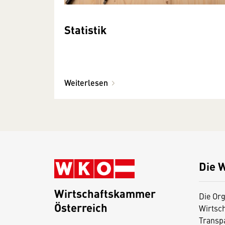
Statistik
Weiterlesen
Die 
Wirtschaftskammer
Die Org
Österreich
Wirtsc
D
Transp