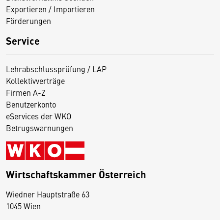
Exportieren / Importieren
Förderungen
Service
Lehrabschlussprüfung / LAP
Kollektivverträge
Firmen A-Z
Benutzerkonto
eServices der WKO
Betrugswarnungen
Wirtschaftskammer Österreich
Wiedner Hauptstraße 63
D
1045 Wien
i