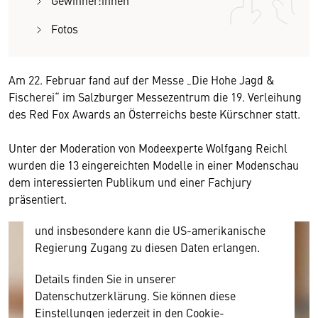
Gewinner:innen
Fotos
Wir benötigen Ihre Zustimmung
Am 22. Februar fand auf der Messe „Die Hohe Jagd &
Hier würden wir Ihnen gerne einen externen
Fischerei“ im Salzburger Messezentrum die 19. Verleihung
Inhalt anzeigen. Dafür benötigen wir allerdings
des Red Fox Awards an Österreichs beste Kürschner statt.
Ihre Zustimmung, da Ihr Browser
personenbezogene technische Daten zu Geräten
Unter der Moderation von Modeexperte Wolfgang Reichl
und Nutzerverhalten mitunter mit US-
wurden die 13 eingereichten Modelle in einer Modenschau
amerikanischen Anbietern austauscht.
dem interessierten Publikum und einer Fachjury
Diese Daten unterliegen keinem dem EU-
präsentiert.
Datenschutzrecht angemessenen Schutzniveau
und insbesondere kann die US-amerikanische
Regierung Zugang zu diesen Daten erlangen.
Details finden Sie in unserer
Datenschutzerklärung. Sie können diese
Einstellungen jederzeit in den Cookie-