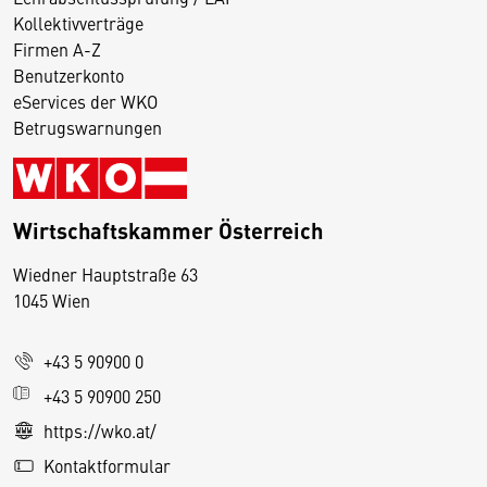
Kollektivverträge
Firmen A-Z
Benutzerkonto
eServices der WKO
Betrugswarnungen
Wirtschaftskammer Österreich
Wiedner Hauptstraße 63
D
1045 Wien
i
e
+43 5 90900 0
s
e
+43 5 90900 250
S
https://wko.at/
e
Kontaktformular
it